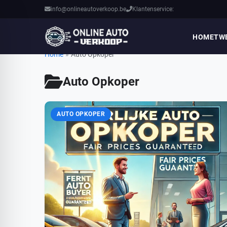
info@onlineautoverkoop.be
Klantenservice:
HOME
TW
Home
»
Auto Opkoper
Auto Opkoper
AUTO OPKOPER