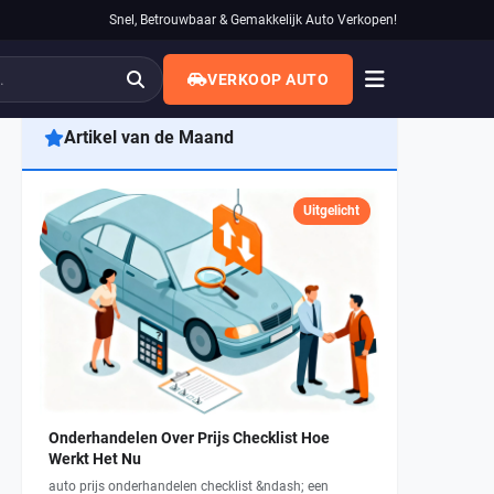
Snel, Betrouwbaar & Gemakkelijk Auto Verkopen!
VERKOOP AUTO
Artikel van de Maand
Uitgelicht
Onderhandelen Over Prijs Checklist Hoe
Werkt Het Nu
auto prijs onderhandelen checklist &ndash; een