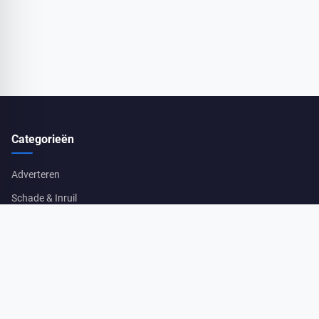
Categorieën
Adverteren
Schade & Inruil
Verkoop Voorbereiding
Laatste Berichten
Auto Met Vervangen Chassisnummer Verkopen Juridisch