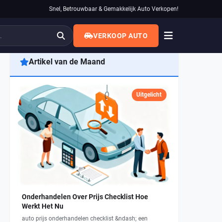
Snel, Betrouwbaar & Gemakkelijk Auto Verkopen!
VERKOOP AUTO
Artikel van de Maand
Uitgelicht
Onderhandelen Over Prijs Checklist Hoe
Werkt Het Nu
auto prijs onderhandelen checklist &ndash; een