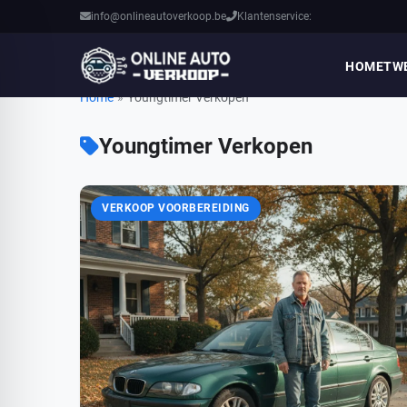
info@onlineautoverkoop.be
Klantenservice:
HOME
TW
Home
»
Youngtimer Verkopen
Youngtimer Verkopen
VERKOOP VOORBEREIDING