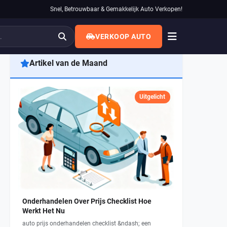
Snel, Betrouwbaar & Gemakkelijk Auto Verkopen!
VERKOOP AUTO
Artikel van de Maand
Uitgelicht
Onderhandelen Over Prijs Checklist Hoe
Werkt Het Nu
auto prijs onderhandelen checklist &ndash; een