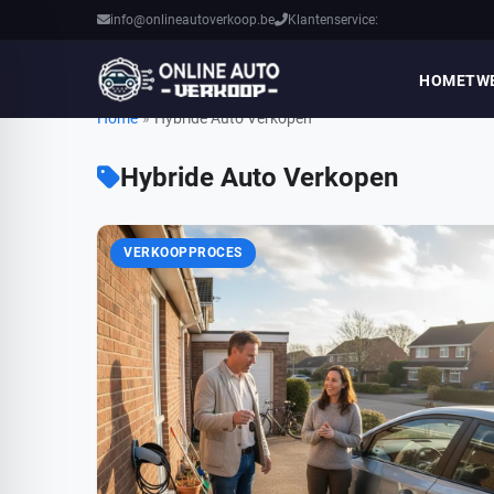
info@onlineautoverkoop.be
Klantenservice:
HOME
TW
Home
»
Hybride Auto Verkopen
Hybride Auto Verkopen
VERKOOPPROCES