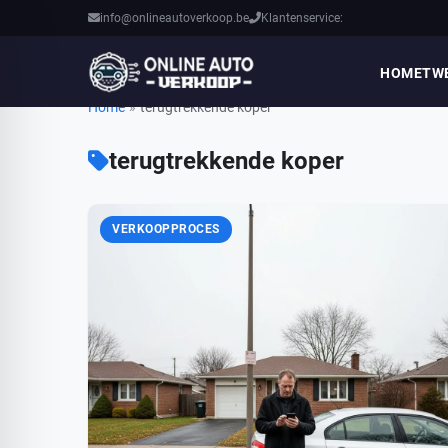
info@onlineautoverkoop.be
Klantenservice:
HOME
TW
Home
»
terugtrekkende koper
terugtrekkende koper
VERKOOPPROCES