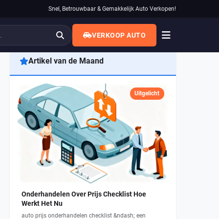
Snel, Betrouwbaar & Gemakkelijk Auto Verkopen!
VERKOOP AUTO
Artikel van de Maand
Uitgelicht
Onderhandelen Over Prijs Checklist Hoe
Werkt Het Nu
auto prijs onderhandelen checklist &ndash; een