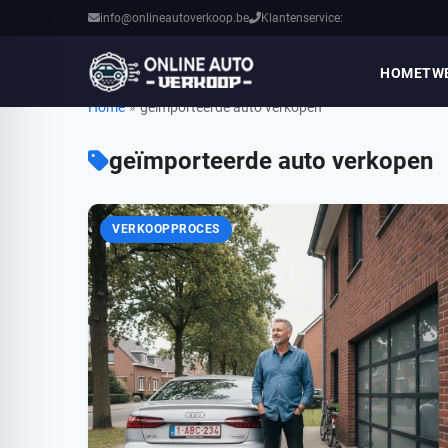
info@onlineautoverkoop.be
Klantenservice:
HOME
TW
Home
»
geïmporteerde auto verkopen
geïmporteerde auto verkopen
VERKOOPPROCES