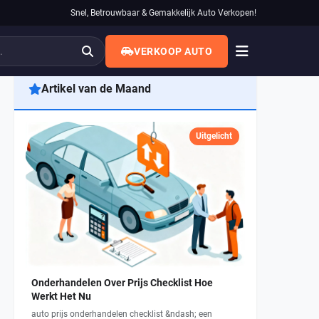
Snel, Betrouwbaar & Gemakkelijk Auto Verkopen!
VERKOOP AUTO
Artikel van de Maand
Uitgelicht
Onderhandelen Over Prijs Checklist Hoe
Werkt Het Nu
auto prijs onderhandelen checklist &ndash; een