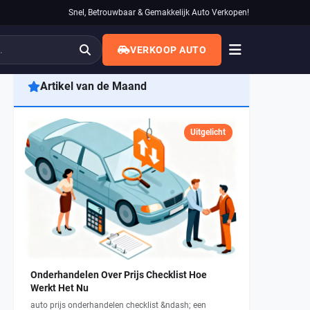
Snel, Betrouwbaar & Gemakkelijk Auto Verkopen!
VERKOOP AUTO
Artikel van de Maand
Uitgelicht
Onderhandelen Over Prijs Checklist Hoe
Werkt Het Nu
auto prijs onderhandelen checklist &ndash; een