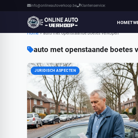
info@onlineautoverkoop.be
Klantenservice:
HOME
TW
Home
»
auto met openstaande boetes verkopen
auto met openstaande boetes 
JURIDISCH ASPECTEN