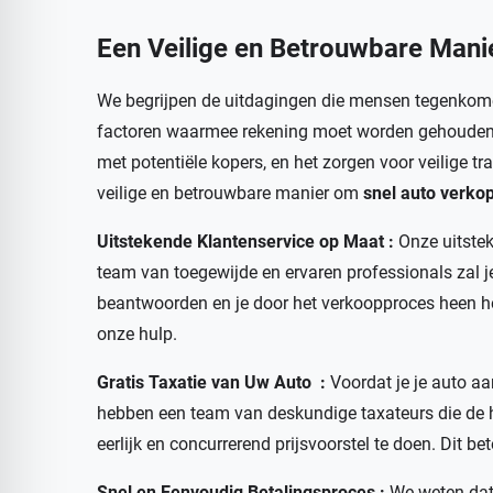
Een Veilige en Betrouwbare Man
We begrijpen de uitdagingen die mensen tegenkomen
factoren waarmee rekening moet worden gehouden, z
met potentiële kopers, en het zorgen voor veilige t
veilige en betrouwbare manier om
snel auto verko
Uitstekende Klantenservice op Maat :
Onze uitste
team van toegewijde en ervaren professionals zal je
beantwoorden en je door het verkoopproces heen he
onze hulp.
Gratis Taxatie van Uw Auto :
Voordat je je auto aa
hebben een team van deskundige taxateurs die de 
eerlijk en concurrerend prijsvoorstel te doen. Dit be
Snel en Eenvoudig Betalingsproces :
We weten dat