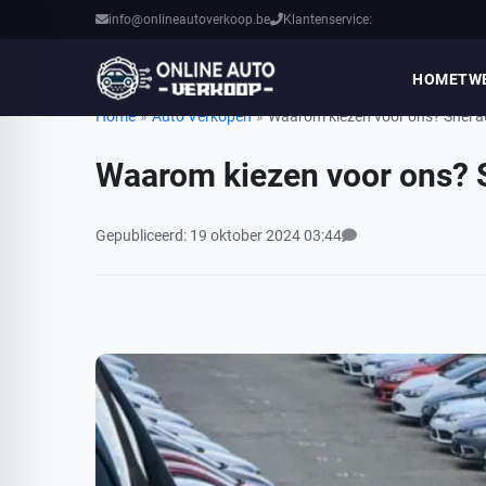
info@onlineautoverkoop.be
Klantenservice:
HOME
TW
Home
»
Auto Verkopen
»
Waarom kiezen voor ons? Snel a
Waarom kiezen voor ons? 
Bekijk alle reacties
Gepubliceerd: 19 oktober 2024 03:44