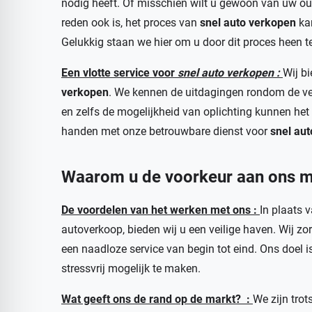
nodig heeft. Of misschien wilt u gewoon van uw o
reden ook is, het proces van
snel auto verkopen
kan
Gelukkig staan we hier om u door dit proces heen t
Een vlotte service voor
snel auto verkopen :
Wij b
verkopen
. We kennen de uitdagingen rondom de ver
en zelfs de mogelijkheid van oplichting kunnen he
handen met onze betrouwbare dienst voor
snel au
Waarom u de voorkeur aan ons 
De voordelen van het werken met ons :
In plaats 
autoverkoop, bieden wij u een veilige haven. Wij zor
een naadloze service van begin tot eind. Ons doel 
stressvrij mogelijk te maken.
Wat geeft ons de rand op de markt? :
We zijn trot