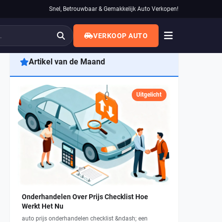
Snel, Betrouwbaar & Gemakkelijk Auto Verkopen!
VERKOOP AUTO
Artikel van de Maand
Uitgelicht
Onderhandelen Over Prijs Checklist Hoe
Werkt Het Nu
auto prijs onderhandelen checklist &ndash; een