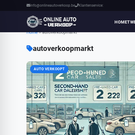
info@onlineautoverkoop.be
Klantenservice:
HOME
TW
Home
»
autoverkoopmarkt
autoverkoopmarkt
AUTO VERKOOPT