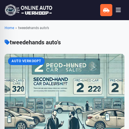
Home
»
tweedehands auto’s
tweedehands auto’s
AUTO VERKOOPT