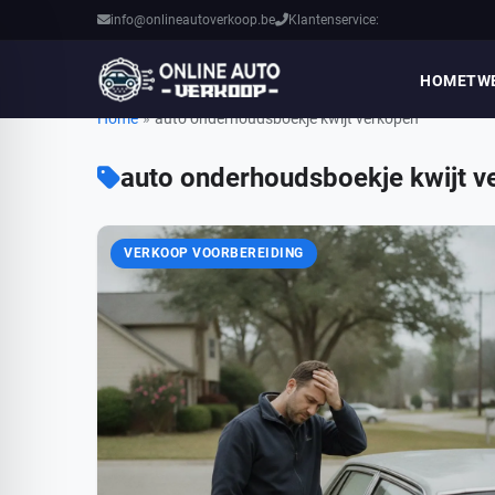
info@onlineautoverkoop.be
Klantenservice:
HOME
TW
Home
»
auto onderhoudsboekje kwijt verkopen
auto onderhoudsboekje kwijt v
VERKOOP VOORBEREIDING