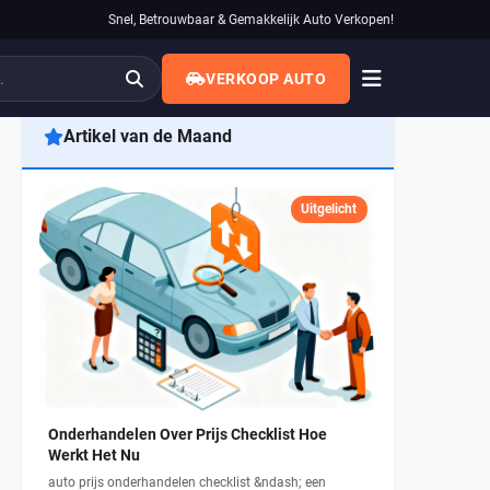
Snel, Betrouwbaar & Gemakkelijk Auto Verkopen!
VERKOOP AUTO
Artikel van de Maand
Uitgelicht
Onderhandelen Over Prijs Checklist Hoe
Werkt Het Nu
auto prijs onderhandelen checklist &ndash; een