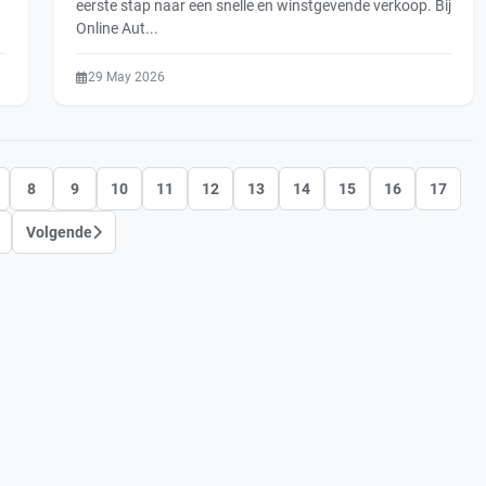
eerste stap naar een snelle en winstgevende verkoop. Bij
Online Aut...
29 May 2026
8
9
10
11
12
13
14
15
16
17
Volgende