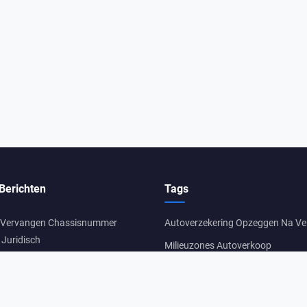
Berichten
Tags
 Vervangen Chassisnummer
Autoverzekering Opzeggen Na V
Juridisch
Milieuzones Autoverkoop
Niet Originele Lak Verkopen Hoe
tweedehands auto kopen
paling
an Auto Met Vervangende Motor