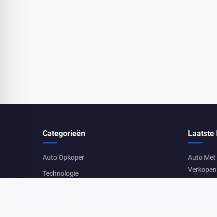
Categorieën
Laatste 
Auto Opkoper
Auto Met
Verkopen 
Technologie
Auto Met 
Tweedehands Auto Te Koop
Waardebe
Waarde V