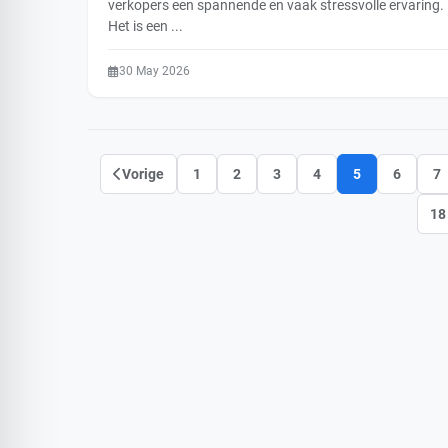
verkopers een spannende en vaak stressvolle ervaring.
Het is een ...
30 May 2026
Vorige
1
2
3
4
5
6
7
18